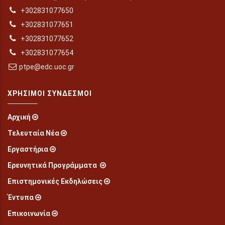
+302831077650
+302831077651
+302831077652
+302831077654
ptpe@edc.uoc.gr
ΧΡΉΣΙΜΟΙ ΣΎΝΔΕΣΜΟΙ
Αρχική
Τελευταία Νέα
Εργαστήρια
Ερευνητικά Προγράμματα
Επιστημονικές Εκδηλώσεις
Έντυπα
Επικοινωνία