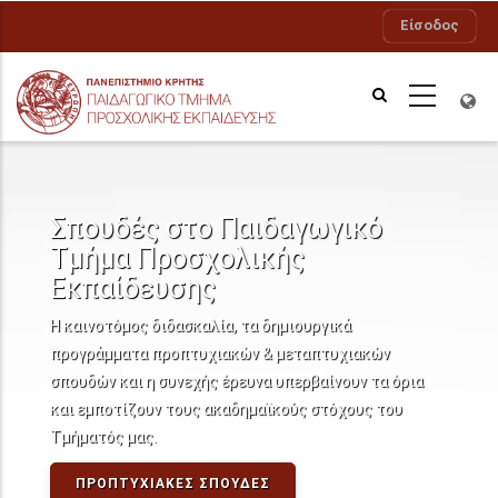
Παράκαμψη
Είσοδος
προς
το
κυρίως
περιεχόμενο
Σπουδές στο Παιδαγωγικό
Τμήμα Προσχολικής
Εκπαίδευσης
Η καινοτόμος διδασκαλία, τα δημιουργικά
προγράμματα προπτυχιακών & μεταπτυχιακών
σπουδών και η συνεχής έρευνα υπερβαίνουν τα όρια
και εμποτίζουν τους ακαδημαϊκούς στόχους του
Τμήματός μας.
ΠΡΟΠΤΥΧΙΑΚΈΣ ΣΠΟΥΔΈΣ