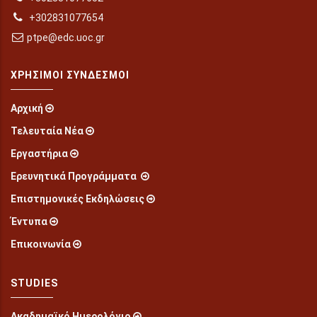
+302831077654
ptpe@edc.uoc.gr
ΧΡΉΣΙΜΟΙ ΣΎΝΔΕΣΜΟΙ
Αρχική
Τελευταία Νέα
Εργαστήρια
Ερευνητικά Προγράμματα
Επιστημονικές Εκδηλώσεις
Έντυπα
Επικοινωνία
STUDIES
Ακαδημαϊκό Ημερολόγιο