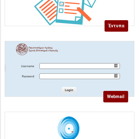
Έντυπα
Webmail