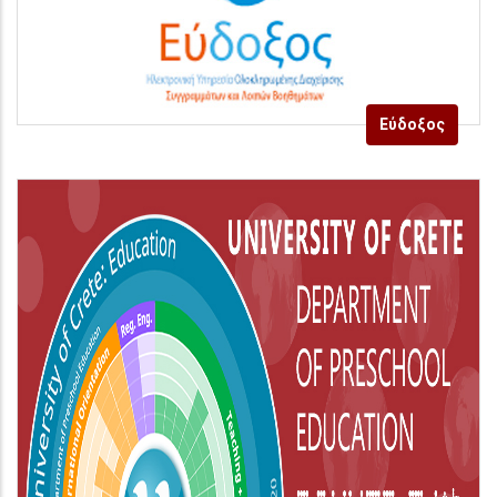
Εύδοξος