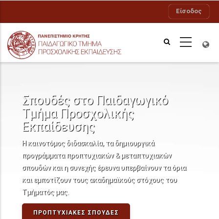
Παράκαμψη
Είσοδος
προς
το
κυρίως
περιεχόμενο
Σπουδές στο Παιδαγωγικό
Τμήμα Προσχολικής
Εκπαίδευσης
Η καινοτόμος διδασκαλία, τα δημιουργικά
προγράμματα προπτυχιακών & μεταπτυχιακών
σπουδών και η συνεχής έρευνα υπερβαίνουν τα όρια
και εμποτίζουν τους ακαδημαϊκούς στόχους του
Τμήματός μας.
ΠΡΟΠΤΥΧΙΑΚΈΣ ΣΠΟΥΔΈΣ