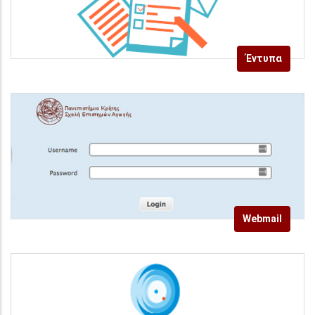
Έντυπα
Webmail