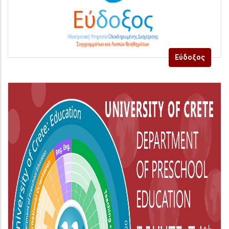
Εύδοξος