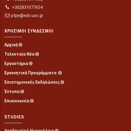
+302831077654
ptpe@edc.uoc.gr
ΧΡΉΣΙΜΟΙ ΣΎΝΔΕΣΜΟΙ
Αρχική
Τελευταία Νέα
Εργαστήρια
Ερευνητικά Προγράμματα
Επιστημονικές Εκδηλώσεις
Έντυπα
Επικοινωνία
STUDIES
Ακαδημαϊκό Ημερολόγιο