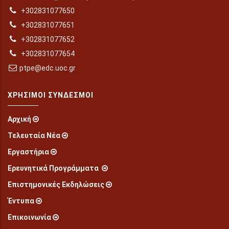
+302831077650
+302831077651
+302831077652
+302831077654
ptpe@edc.uoc.gr
ΧΡΉΣΙΜΟΙ ΣΎΝΔΕΣΜΟΙ
Αρχική
Τελευταία Νέα
Εργαστήρια
Ερευνητικά Προγράμματα
Επιστημονικές Εκδηλώσεις
Έντυπα
Επικοινωνία