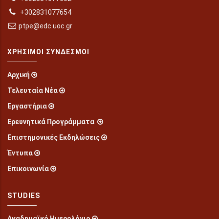
+302831077654
ptpe@edc.uoc.gr
ΧΡΉΣΙΜΟΙ ΣΎΝΔΕΣΜΟΙ
Αρχική
Τελευταία Νέα
Εργαστήρια
Ερευνητικά Προγράμματα
Επιστημονικές Εκδηλώσεις
Έντυπα
Επικοινωνία
STUDIES
Ακαδημαϊκό Ημερολόγιο