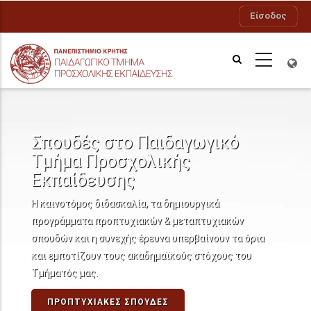
Παράκαμψη
Είσοδος
προς
το
κυρίως
περιεχόμενο
Σπουδές στο Παιδαγωγικό
Τμήμα Προσχολικής
Εκπαίδευσης
Η καινοτόμος διδασκαλία, τα δημιουργικά
προγράμματα προπτυχιακών & μεταπτυχιακών
σπουδών και η συνεχής έρευνα υπερβαίνουν τα όρια
και εμποτίζουν τους ακαδημαϊκούς στόχους του
Τμήματός μας.
ΠΡΟΠΤΥΧΙΑΚΈΣ ΣΠΟΥΔΈΣ