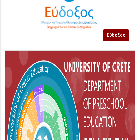
Εύδοξος