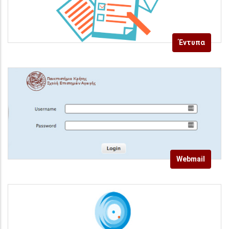
Έντυπα
Webmail