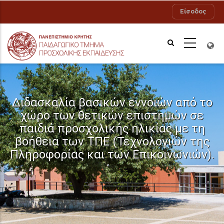
Παράκαμψη
Είσοδος
προς
το
κυρίως
περιεχόμενο
Διδασκαλία βασικών εννοιών από το
χώρο των θετικών επιστημών σε
παιδιά προσχολικής ηλικίας με τη
βοήθεια των ΤΠΕ (Τεχνολογιών της
Πληροφορίας και των Επικοινωνιών).