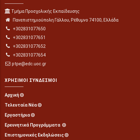
Τμήμα Προσχολικής Εκπαίδευσης
Πανεπιστημιούπολη Γάλλου, Ρέθυμνο 74100, Ελλάδα
+302831077650
+302831077651
+302831077652
+302831077654
ptpe@edc.uoc.gr
ΧΡΉΣΙΜΟΙ ΣΎΝΔΕΣΜΟΙ
Αρχική
Τελευταία Νέα
Εργαστήρια
Ερευνητικά Προγράμματα
Επιστημονικές Εκδηλώσεις