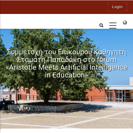
Skip
Login
to
main
content
Συμμετοχή του Επίκουρου Καθηγητή
Σταμάτη Παπαδάκη στο forum
«Aristotle Meets Artificial Intelligence
in Education»