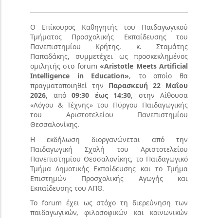
Ο Επίκουρος Καθηγητής του Παιδαγωγικού
Τμήματος Προσχολικής Εκπαίδευσης του
Πανεπιστημίου Κρήτης, κ. Σταμάτης
Παπαδάκης, συμμετέχει ως προσκεκλημένος
ομιλητής στο
forum
«
Aristotle
Meets
Artificial
Intelligence
in
Education
»
, το οποίο θα
πραγματοποιηθεί την
Παρασκευή 22 Μαΐου
2026
, από
09:30 έως 14:30
, στην Αίθουσα
«Λόγου & Τέχνης» του Πύργου Παιδαγωγικής
του Αριστοτελείου Πανεπιστημίου
Θεσσαλονίκης.
Η εκδήλωση διοργανώνεται από την
Παιδαγωγική Σχολή του Αριστοτελείου
Πανεπιστημίου Θεσσαλονίκης, το Παιδαγωγικό
Τμήμα Δημοτικής Εκπαίδευσης και το Τμήμα
Επιστημών Προσχολικής Αγωγής και
Εκπαίδευσης του ΑΠΘ.
Το
forum
έχει ως στόχο τη διερεύνηση των
παιδαγωγικών, φιλοσοφικών και κοινωνικών