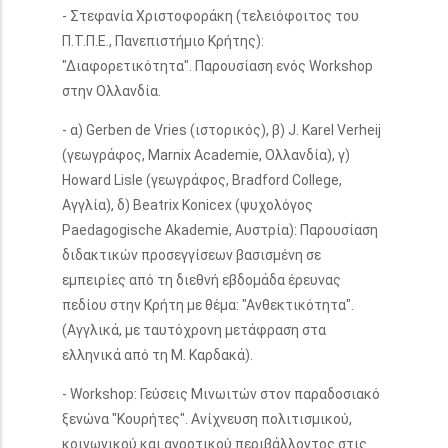
- Στεφανία Χριστοφοράκη (τελειόφοιτος του
Π.Τ.Π.Ε., Πανεπιστήμιο Κρήτης):
"Διαφορετικότητα". Παρουσίαση ενός Workshop
στην Ολλανδία.
- α) Gerben de Vries (ιστορικός), β) J. Karel Verheij
(γεωγράφος, Marnix Academie, Ολλανδία), γ)
Howard Lisle (γεωγράφος, Bradford College,
Αγγλία), δ) Beatrix Konicex (ψυχολόγος
Paedagogische Akademie, Αυστρία): Παρουσίαση
διδακτικών προσεγγίσεων βασισμένη σε
εμπειρίες από τη διεθνή εβδομάδα έρευνας
πεδίου στην Κρήτη με θέμα: "Ανθεκτικότητα".
(Αγγλικά, με ταυτόχρονη μετάφραση στα
ελληνικά από τη Μ. Καρδακά).
- Workshop: Γεύσεις Μινωιτών στον παραδοσιακό
ξενώνα "Κουρήτες". Ανίχνευση πολιτισμικού,
κοινωνικού και αγροτικού περιβάλλοντος στις