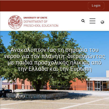
Skip
Login
to
main
content
Ανακαλύπτοντας τη σημασία του
νερού για τον πλανήτη: διερευνώντας
με παιδιά προσχολικής ηλικίας από
την Ελλάδα και την Ευρώπη