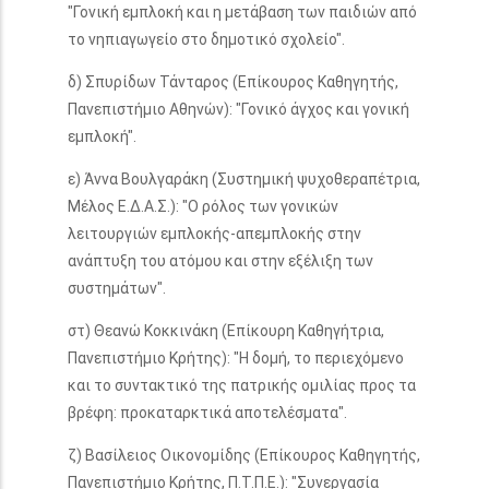
"Γονική εμπλοκή και η μετάβαση των παιδιών από
το νηπιαγωγείο στο δημοτικό σχολείο".
δ) Σπυρίδων Τάνταρος (Επίκουρος Καθηγητής,
Πανεπιστήμιο Αθηνών): "Γονικό άγχος και γονική
εμπλοκή".
ε) Άννα Βουλγαράκη (Συστημική ψυχοθεραπέτρια,
Μέλος Ε.Δ.Α.Σ.): "Ο ρόλος των γονικών
λειτουργιών εμπλοκής-απεμπλοκής στην
ανάπτυξη του ατόμου και στην εξέλιξη των
συστημάτων".
στ) Θεανώ Κοκκινάκη (Επίκουρη Καθηγήτρια,
Πανεπιστήμιο Κρήτης): "Η δομή, το περιεχόμενο
και το συντακτικό της πατρικής ομιλίας προς τα
βρέφη: προκαταρκτικά αποτελέσματα".
ζ) Βασίλειος Οικονομίδης (Επίκουρος Καθηγητής,
Πανεπιστήμιο Κρήτης, Π.Τ.Π.Ε.): "Συνεργασία