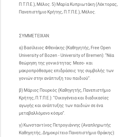
Π.Τ.Π.Ε.), Μέλος. 5) Μαρία Κυπριωτάκη (Λέκτορας,
Πανεπιστήμιο Κρήτης, Π.Τ.Π.Ε.), Μέλος.
ΣΥΜΜΕΤΕΙΧΑΝ:
α) Βασίλειος Φθενάκης (Καθηγητής, Free Open
University of Bozen - University of Bremen): "Νέα
θεώρηση της γονικότητας: Μεσο- και
μακροπρόθεσμες επιδράσεις της συμβολής των
γονιών στην ανάπτυξη του παιδιού".
β) Μάριος Πουρκός (Καθηγητής, Πανεπιστήμιο
Κρήτης, Π.Τ.Π.Ε.): "Οικογένεια και διαδικασίες
αγωγής και ανάπτυξης των παιδιών σε ένα
μεταβαλλόμενο κόσμο".
γ) Κωνσταντίνος Πετρογιάννης (Αναπληρωτής
Καθηγητής, Δημοκρίτειο Πανεπιστήμιο Θράκης):