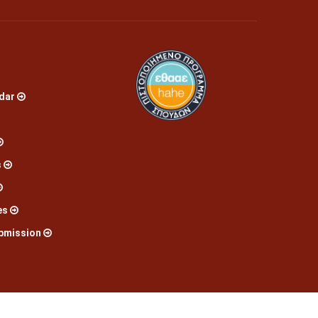
dar
s
es
bmission