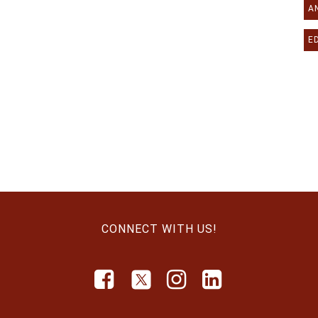
A
E
CONNECT WITH US!