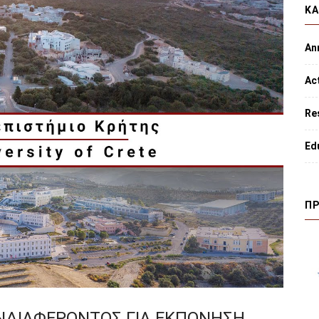
ΚΑ
An
Act
Re
Ed
ΠΡ
ΝΔΙΑΦΕΡΟΝΤΟΣ ΓΙΑ ΕΚΠΟΝΗΣΗ