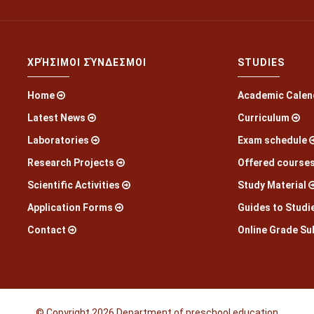
ΧΡΉΣΙΜΟΙ ΣΎΝΔΕΣΜΟΙ
STUDIES
Home
Academic Calen
Latest News
Curriculum
Laboratories
Exam schedule
Research Projects
Offered course
Scientific Activities
Study Material
Application Forms
Guides to Studi
Contact
Online Grade Su
© Copyright
2026 Department of preschool education