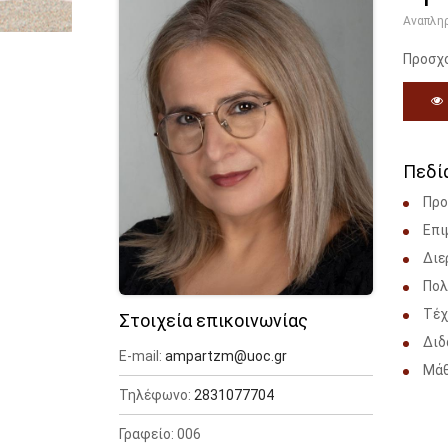
Αναπλη
Προσχο
Πεδί
Προ
Επι
Διε
Πολ
Τέχ
Στοιχεία επικοινωνίας
Διδ
E-mail:
ampartzm@uoc.gr
Μάθ
Τηλέφωνο:
2831077704
Γραφείο: 006