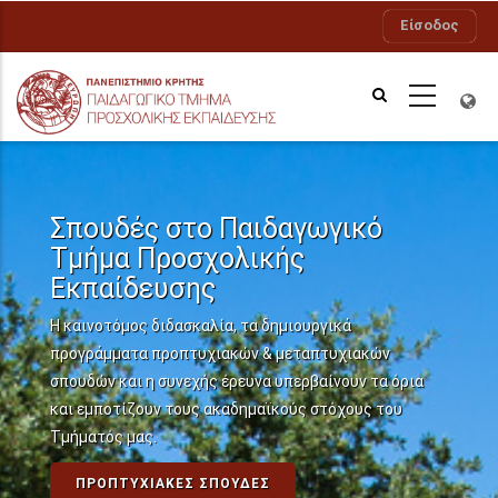
Παράκαμψη
Είσοδος
προς
το
κυρίως
περιεχόμενο
Σπουδές στο Παιδαγωγικό
Τμήμα Προσχολικής
Εκπαίδευσης
Η καινοτόμος διδασκαλία, τα δημιουργικά
προγράμματα προπτυχιακών & μεταπτυχιακών
σπουδών και η συνεχής έρευνα υπερβαίνουν τα όρια
και εμποτίζουν τους ακαδημαϊκούς στόχους του
Τμήματός μας.
ΠΡΟΠΤΥΧΙΑΚΈΣ ΣΠΟΥΔΈΣ