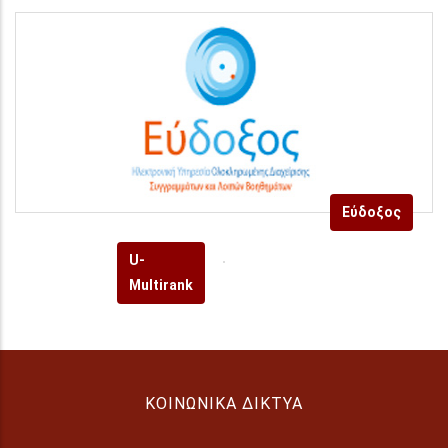
Εύδοξος