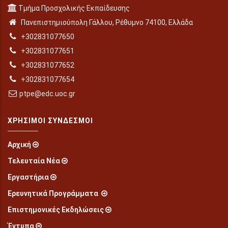
Τμήμα Προσχολικής Εκπαίδευσης
Πανεπιστημιούπολη Γάλλου, Ρέθυμνο 74100, Ελλάδα
+302831077650
+302831077651
+302831077652
+302831077654
ptpe@edc.uoc.gr
ΧΡΉΣΙΜΟΙ ΣΎΝΔΕΣΜΟΙ
Αρχική
Τελευταία Νέα
Εργαστήρια
Ερευνητικά Προγράμματα
Επιστημονικές Εκδηλώσεις
Έντυπα