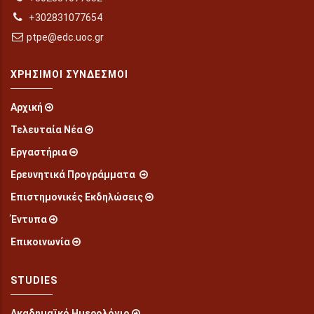
+302831077654
ptpe@edc.uoc.gr
ΧΡΉΣΙΜΟΙ ΣΎΝΔΕΣΜΟΙ
Αρχική
Τελευταία Νέα
Εργαστήρια
Ερευνητικά Προγράμματα
Επιστημονικές Εκδηλώσεις
Έντυπα
Επικοινωνία
STUDIES
Ακαδημαϊκό Ημερολόγιο