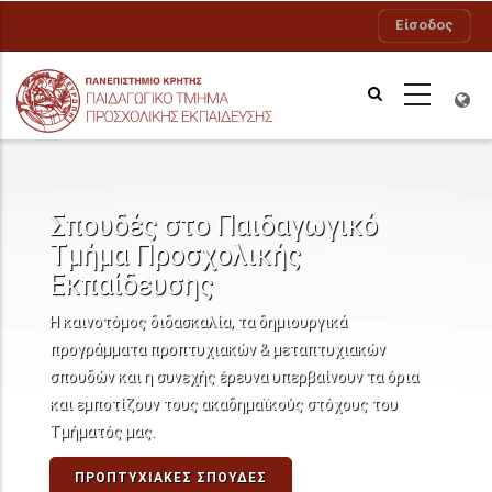
Παράκαμψη
Είσοδος
προς
το
κυρίως
περιεχόμενο
Σπουδές στο Παιδαγωγικό
Τμήμα Προσχολικής
Εκπαίδευσης
Η καινοτόμος διδασκαλία, τα δημιουργικά
προγράμματα προπτυχιακών & μεταπτυχιακών
σπουδών και η συνεχής έρευνα υπερβαίνουν τα όρια
και εμποτίζουν τους ακαδημαϊκούς στόχους του
Τμήματός μας.
ΠΡΟΠΤΥΧΙΑΚΈΣ ΣΠΟΥΔΈΣ