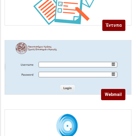
Έντυπα
Webmail