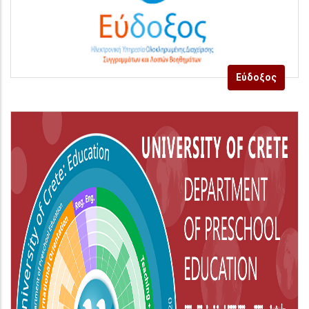
Εύδοξος