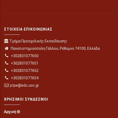
ΣΤΟΙΧΕΊΑ ΕΠΙΚΟΙΝΩΝΊΑΣ
Τμήμα Προσχολικής Εκπαίδευσης
Πανεπιστημιούπολη Γάλλου, Ρέθυμνο 74100, Ελλάδα
+302831077650
+302831077651
+302831077652
+302831077654
ptpe@edc.uoc.gr
ΧΡΉΣΙΜΟΙ ΣΎΝΔΕΣΜΟΙ
Αρχική