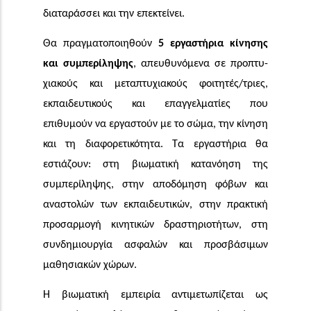
διαταράσσει και την επεκτείνει.
Θα πραγματοποιηθούν
5 εργαστήρια κίνη­σης
και συμπερίληψης
, απευθυνό­μενα σε προπτυ­
χιακούς και μεταπτυχια­κούς φοιτητές/τριες,
εκπαιδευτι­κούς και επαγγελματίες που
επιθυμούν να εργα­στούν με το σώμα, την κίνηση
και τη διαφορε­τικότητα. Τα εργαστήρια θα
εστιάζουν: στη βιωματική κατανόηση της
συμπερίληψης,
στην αποδόμηση φόβων και
αναστολών των εκπαιδευτικών, στην πρακτική
προσαρμογή κινητικών δραστη­ριο­τήτων, στη
συνδημιουργία ασφα­λών και προσβάσιμων
μαθησιακών χώρων.
Η βιωματική εμπειρία αντιμετωπίζεται ως