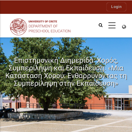
Skip
Login
to
main
content
Επιστημονική Διημερίδα: Χορός,
Συμπερίληψη και Εκπαίδευση. «Μια
Κατάσταση Χορού: Ενθαρρύνοντας τη
Συμπερίληψη στην Εκπαίδευση»