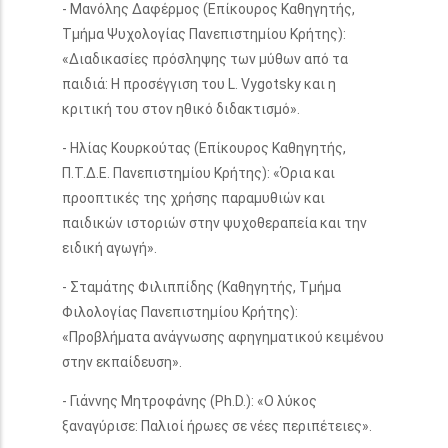
- Μανόλης Δαφέρμος (Επίκουρος Καθηγητής,
Τμήμα Ψυχολογίας Πανεπιστημίου Κρήτης):
«Διαδικασίες πρόσληψης των μύθων από τα
παιδιά: Η προσέγγιση του L. Vygotsky και η
κριτική του στον ηθικό διδακτισμό».
- Ηλίας Κουρκούτας (Επίκουρος Καθηγητής,
Π.Τ.Δ.Ε. Πανεπιστημίου Κρήτης): «Όρια και
προοπτικές της χρήσης παραμυθιών και
παιδικών ιστοριών στην ψυχοθεραπεία και την
ειδική αγωγή».
- Σταμάτης Φιλιππίδης (Καθηγητής, Τμήμα
Φιλολογίας Πανεπιστημίου Κρήτης):
«Προβλήματα ανάγνωσης αφηγηματικού κειμένου
στην εκπαίδευση».
- Γιάννης Μητροφάνης (Ph.D.): «Ο λύκος
ξαναγύρισε: Παλιοί ήρωες σε νέες περιπέτειες».