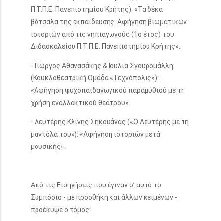
Π.Τ.Π.Ε. Πανεπιστημίου Κρήτης): «Τα δέκα
βότσαλα της εκπαίδευσης: Αφήγηση βιωματικών
ιστοριών από τις νηπιαγωγούς (1ο έτος) του
Διδασκαλείου Π.Τ.Π.Ε. Πανεπιστημίου Κρήτης».
- Γιώργος Αθανασάκης & Ιουλία Σγουρομάλλη
(Κουκλοθεατρική Ομάδα «Τεχνόπολις»):
«Αφήγηση ψυχοπαιδαγωγικού παραμυθιού με τη
χρήση εναλλακτικού θεάτρου».
- Λευτέρης Κλίνης Σηκουάνας («Ο Λευτέρης με τη
μαντόλα του»): «Αφήγηση ιστοριών μετά
μουσικής».
Από τις Εισηγήσεις που έγιναν σ’ αυτό το
Συμπόσιο - με προσθήκη και άλλων κειμένων -
προέκυψε ο τόμος: