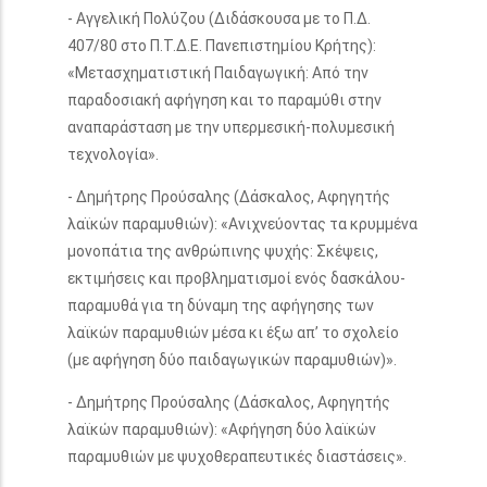
- Αγγελική Πολύζου (Διδάσκουσα με το Π.Δ.
407/80 στο Π.Τ.Δ.Ε. Πανεπιστημίου Κρήτης):
«Μετασχηματιστική Παιδαγωγική: Από την
παραδοσιακή αφήγηση και το παραμύθι στην
αναπαράσταση με την υπερμεσική-πολυμεσική
τεχνολογία».
- Δημήτρης Προύσαλης (Δάσκαλος, Αφηγητής
λαϊκών παραμυθιών): «Ανιχνεύοντας τα κρυμμένα
μονοπάτια της ανθρώπινης ψυχής: Σκέψεις,
εκτιμήσεις και προβληματισμοί ενός δασκάλου-
παραμυθά για τη δύναμη της αφήγησης των
λαϊκών παραμυθιών μέσα κι έξω απ’ το σχολείο
(με αφήγηση δύο παιδαγωγικών παραμυθιών)».
- Δημήτρης Προύσαλης (Δάσκαλος, Αφηγητής
λαϊκών παραμυθιών): «Αφήγηση δύο λαϊκών
παραμυθιών με ψυχοθεραπευτικές διαστάσεις».