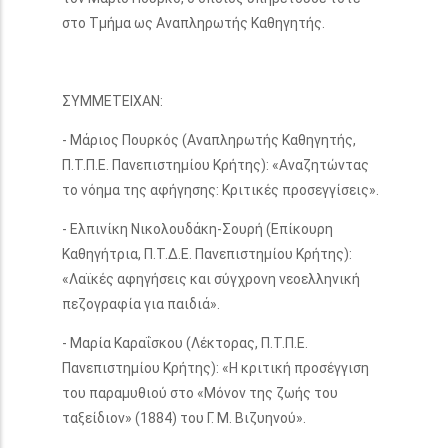
στο Τμήμα ως Αναπληρωτής Καθηγητής.
ΣΥΜΜΕΤΕΙΧΑΝ:
- Μάριος Πουρκός (Αναπληρωτής Καθηγητής,
Π.Τ.Π.Ε. Πανεπιστημίου Κρήτης): «Αναζητώντας
το νόημα της αφήγησης: Κριτικές προσεγγίσεις».
- Ελπινίκη Νικολουδάκη-Σουρή (Επίκουρη
Καθηγήτρια, Π.Τ.Δ.Ε. Πανεπιστημίου Κρήτης):
«Λαϊκές αφηγήσεις και σύγχρονη νεοελληνική
πεζογραφία για παιδιά».
- Μαρία Καραΐσκου (Λέκτορας, Π.Τ.Π.Ε.
Πανεπιστημίου Κρήτης): «Η κριτική προσέγγιση
του παραμυθιού στο «Μόνον της ζωής του
ταξείδιον» (1884) του Γ. Μ. Βιζυηνού».