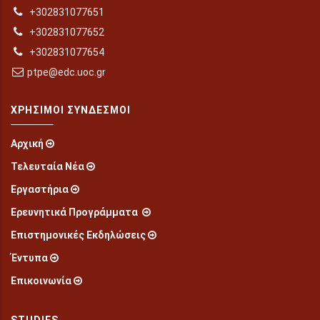
+302831077651
+302831077652
+302831077654
ptpe@edc.uoc.gr
ΧΡΉΣΙΜΟΙ ΣΎΝΔΕΣΜΟΙ
Αρχική
Τελευταία Νέα
Εργαστήρια
Ερευνητικά Προγράμματα
Επιστημονικές Εκδηλώσεις
Έντυπα
Επικοινωνία