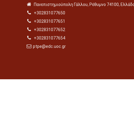
Πανεπιστημιούπολη Γάλλου, Ρέθυμνο 74100, Ελλάδ
+302831077650
+302831077651
+302831077652
+302831077654
ptpe@edc.uoc.gr