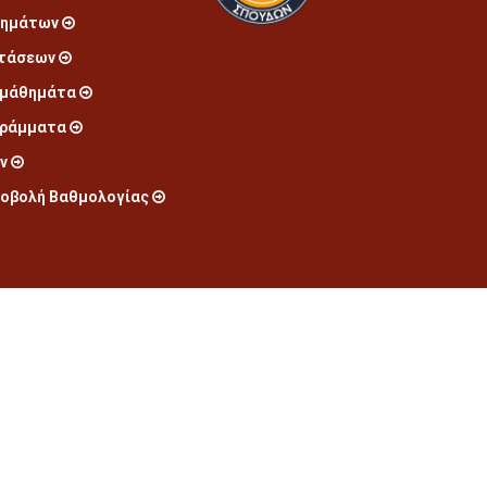
θημάτων
ετάσεων
 μάθημάτα
γράμματα
ν
ποβολή Βαθμολογίας