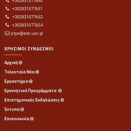
+302831077650
+302831077651
+302831077652
+302831077654
ptpe@edc.uoc.gr
ΧΡΉΣΙΜΟΙ ΣΎΝΔΕΣΜΟΙ
Αρχική
Τελευταία Νέα
Εργαστήρια
Ερευνητικά Προγράμματα
Επιστημονικές Εκδηλώσεις
Έντυπα
Επικοινωνία