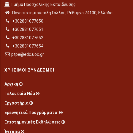
Τμήμα Προσχολικής Εκπαίδευσης
Πανεπιστημιούπολη Γάλλου, Ρέθυμνο 74100, Ελλάδα
+302831077650
+302831077651
+302831077652
+302831077654
ptpe@edc.uoc.gr
ΧΡΉΣΙΜΟΙ ΣΎΝΔΕΣΜΟΙ
Αρχική
Τελευταία Νέα
Εργαστήρια
Ερευνητικά Προγράμματα
Επιστημονικές Εκδηλώσεις
Έντυπα