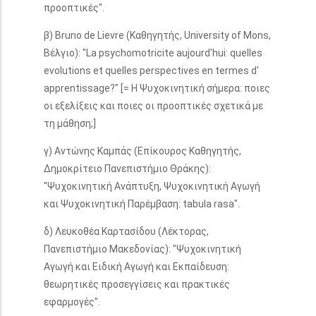
προοπτικές".
β) Bruno de Lievre (Καθηγητής, University of Mons,
Βέλγιο): "La psychomotricite aujourd'hui: quelles
evolutions et quelles perspectives en termes d'
apprentissage?" [= Η Ψυχοκινητική σήμερα: ποιες
οι εξελίξεις και ποιες οι προοπτικές σχετικά με
τη μάθηση;]
γ) Αντώνης Καμπάς (Επίκουρος Καθηγητής,
Δημοκρίτειο Πανεπιστήμιο Θράκης):
"Ψυχοκινητική Ανάπτυξη, Ψυχοκινητική Αγωγή
και Ψυχοκινητική Παρέμβαση: tabula rasa".
δ) Λευκοθέα Καρτασίδου (Λέκτορας,
Πανεπιστήμιο Μακεδονίας): "Ψυχοκινητική
Αγωγή και Ειδική Αγωγή και Εκπαίδευση:
θεωρητικές προσεγγίσεις και πρακτικές
εφαρμογές".