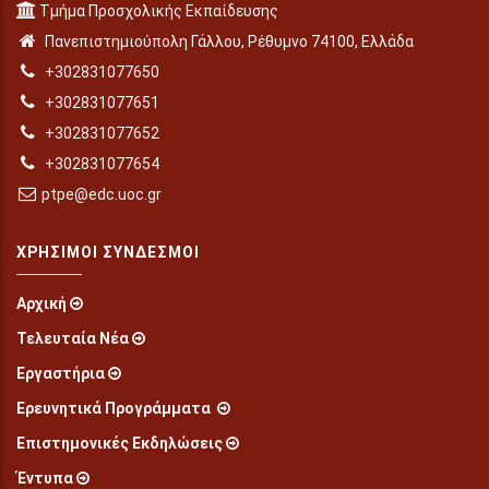
Τμήμα Προσχολικής Εκπαίδευσης
Πανεπιστημιούπολη Γάλλου, Ρέθυμνο 74100, Ελλάδα
+302831077650
+302831077651
+302831077652
+302831077654
ptpe@edc.uoc.gr
ΧΡΉΣΙΜΟΙ ΣΎΝΔΕΣΜΟΙ
Αρχική
Τελευταία Νέα
Εργαστήρια
Ερευνητικά Προγράμματα
Επιστημονικές Εκδηλώσεις
Έντυπα