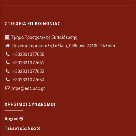
ΣΤΟΙΧΕΊΑ ΕΠΙΚΟΙΝΩΝΊΑΣ
Τμήμα Προσχολικής Εκπαίδευσης
Πανεπιστημιούπολη Γάλλου, Ρέθυμνο 74100, Ελλάδα
+302831077650
+302831077651
+302831077652
+302831077654
ptpe@edc.uoc.gr
ΧΡΉΣΙΜΟΙ ΣΎΝΔΕΣΜΟΙ
Αρχική
Τελευταία Νέα