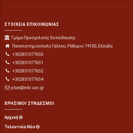
ΣΤΟΙΧΕΊΑ ΕΠΙΚΟΙΝΩΝΊΑΣ
Τμήμα Προσχολικής Εκπαίδευσης
Πανεπιστημιούπολη Γάλλου, Ρέθυμνο 74100, Ελλάδα
+302831077650
+302831077651
+302831077652
+302831077654
ptpe@edc.uoc.gr
ΧΡΉΣΙΜΟΙ ΣΎΝΔΕΣΜΟΙ
Αρχική
Τελευταία Νέα