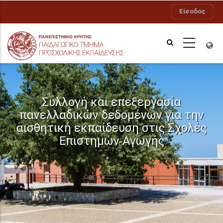
Παράκαμψη
Είσοδος
προς
το
κυρίως
περιεχόμενο
Συλλογή και επεξεργασία
πανελλαδικών δεδομένων για την
αισθητική εκπαίδευση στις Σχολές
Επιστημών Αγωγής