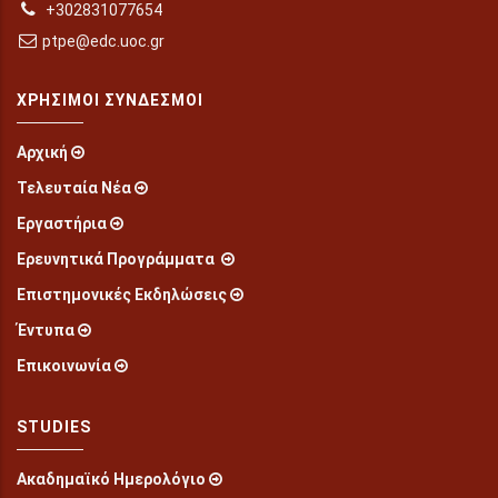
+302831077654
ptpe@edc.uoc.gr
ΧΡΉΣΙΜΟΙ ΣΎΝΔΕΣΜΟΙ
Αρχική
Τελευταία Νέα
Εργαστήρια
Ερευνητικά Προγράμματα
Επιστημονικές Εκδηλώσεις
Έντυπα
Επικοινωνία
STUDIES
Ακαδημαϊκό Ημερολόγιο