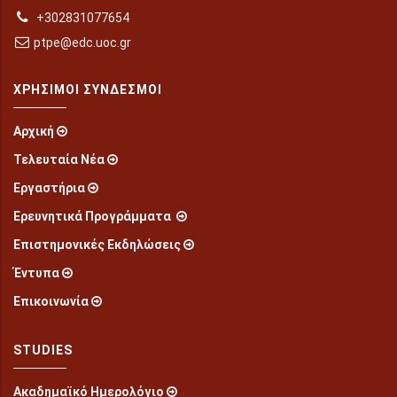
+302831077654
ptpe@edc.uoc.gr
ΧΡΉΣΙΜΟΙ ΣΎΝΔΕΣΜΟΙ
Αρχική
Τελευταία Νέα
Εργαστήρια
Ερευνητικά Προγράμματα
Επιστημονικές Εκδηλώσεις
Έντυπα
Επικοινωνία
STUDIES
Ακαδημαϊκό Ημερολόγιο