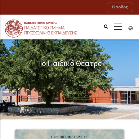
Παράκαμψη
Είσοδος
προς
το
κυρίως
περιεχόμενο
Το Παιδικό Θέατρο