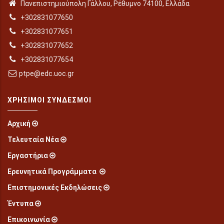
Πανεπιστημιούπολη Γάλλου, Ρέθυμνο 74100, Ελλάδα
+302831077650
+302831077651
+302831077652
+302831077654
ptpe@edc.uoc.gr
ΧΡΉΣΙΜΟΙ ΣΎΝΔΕΣΜΟΙ
Αρχική
Τελευταία Νέα
Εργαστήρια
Ερευνητικά Προγράμματα
Επιστημονικές Εκδηλώσεις
Έντυπα
Επικοινωνία