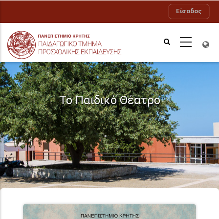
Παράκαμψη
Είσοδος
προς
το
κυρίως
περιεχόμενο
Το Παιδικό Θέατρο