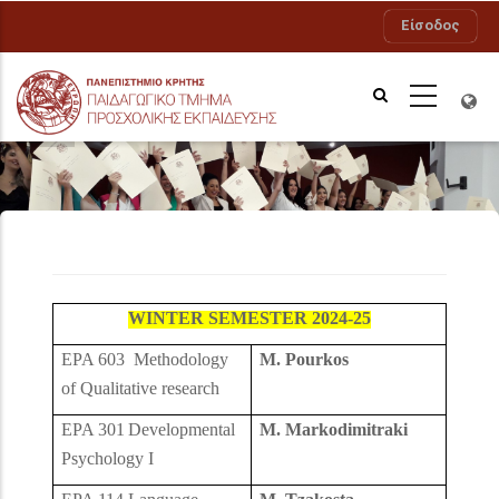
Παράκαμψη
Είσοδος
προς
το
κυρίως
περιεχόμενο
Προσφερόμενα ERASMUS 2023-24
WINTER SEMESTER 2024-25
EPA 603 Methodology
M. Pourkos
of Qualitative research
EPA 301
Developmental
M. Markodimitraki
Psychology I