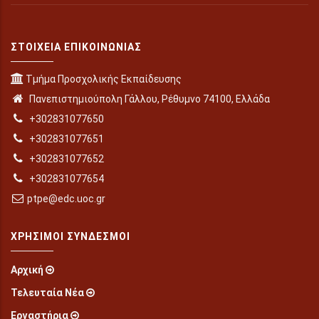
ΣΤΟΙΧΕΊΑ ΕΠΙΚΟΙΝΩΝΊΑΣ
Τμήμα Προσχολικής Εκπαίδευσης
Πανεπιστημιούπολη Γάλλου, Ρέθυμνο 74100, Ελλάδα
+302831077650
+302831077651
+302831077652
+302831077654
ptpe@edc.uoc.gr
ΧΡΉΣΙΜΟΙ ΣΎΝΔΕΣΜΟΙ
Αρχική
Τελευταία Νέα
Εργαστήρια