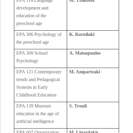
EPA 114 Language
M. Tzakosta
development and
education of the
preschool age
EPA 306 Psychology of
K. Kornilaki
the preschool age
EPA 309 School
A. Matsopoulos
Psychology
EPA 121 Contemporary
M. Ampartzaki
trends and Pedagogical
Systems in Early
Childhood Education
EPA 139 Museum
S. Trouli
education in the age of
artificial intelligence
EPA 607 Organization
M. Linardakis