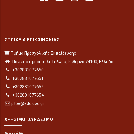
ΣΤΟΙΧΕΊΑ ΕΠΙΚΟΙΝΩΝΊΑΣ
Τμήμα Προσχολικής Εκπαίδευσης
Πανεπιστημιούπολη Γάλλου, Ρέθυμνο 74100, Ελλάδα
+302831077650
+302831077651
+302831077652
+302831077654
ptpe@edc.uoc.gr
ΧΡΉΣΙΜΟΙ ΣΎΝΔΕΣΜΟΙ
Αρχική