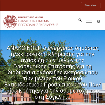
Παράκαμψη
Είσοδος
προς
το
κυρίως
περιεχόμενο
ΑΝΑΚΟΙΝΩΣΗ διενέργειας δημόσιας
ηλεκτρονικής κλήρωσης για την
ανάδειξη των μελών της
Εφορευτικής Επιτροπής για τη
διαδικασία ανάδειξης εκπροσώπου
των μελών του Ειδικού
Εκπαιδευτικού Προσωπικού του Παν/
μίου Κρήτης, για την συμμετοχή του
στη Σύγκλητο