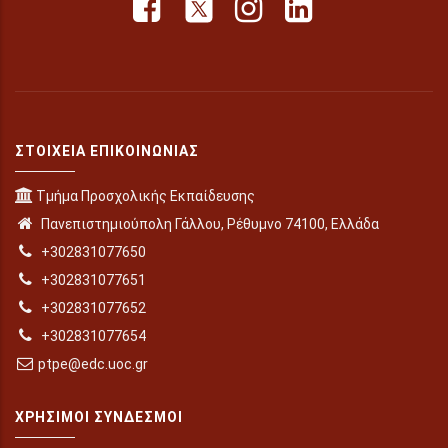
ΣΤΟΙΧΕΊΑ ΕΠΙΚΟΙΝΩΝΊΑΣ
Τμήμα Προσχολικής Εκπαίδευσης
Πανεπιστημιούπολη Γάλλου, Ρέθυμνο 74100, Ελλάδα
+302831077650
+302831077651
+302831077652
+302831077654
ptpe@edc.uoc.gr
ΧΡΉΣΙΜΟΙ ΣΎΝΔΕΣΜΟΙ