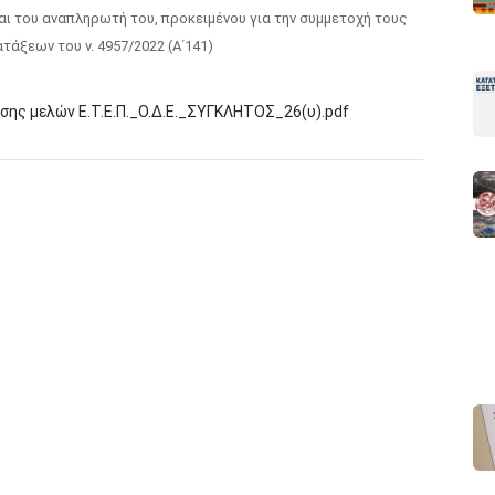
και του αναπληρωτή του, προκειμένου για την συμμετοχή τους
τάξεων του ν. 4957/2022 (Α΄141)
ης μελών Ε.Τ.Ε.Π._Ο.Δ.Ε._ΣΥΓΚΛΗΤΟΣ_26(υ).pdf