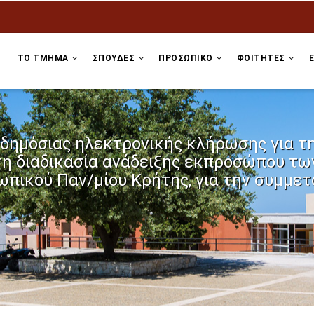
ΤΟ ΤΜΗΜΑ
ΣΠΟΥΔΕΣ
ΠΡΟΣΩΠΙΚΌ
ΦΟΙΤΗΤΕΣ
δημόσιας ηλεκτρονικής κλήρωσης για τη
τη διαδικασία ανάδειξης εκπροσώπου των
πικού Παν/μίου Κρήτης, για την συμμετ