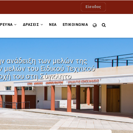
Είσοδος
ΕΡΕΥΝΑ
ΔΡΆΣΕΙΣ
ΝΕΑ
ΕΠΙΚΟΙΝΩΝΙΑ
ν ανάδειξη των μελών της
 μελών του Ειδικού Τεχνικού
οχή του στη Σύγκλητο