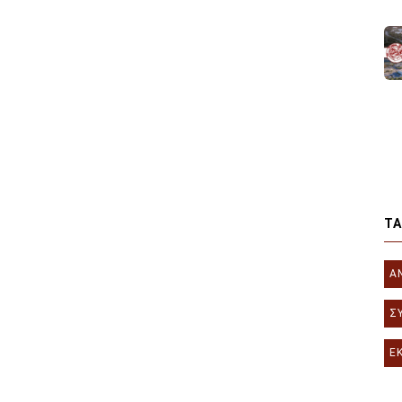
T
Α
Σ
Ε