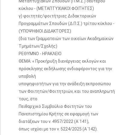
Μεταπτυχιακών Σπουδών (Π.Μ.Σ.) δεύτερου
κύκλου - (ΜΕΤΑΠΤΥΧΙΑΚΟΙ ΦΟΙΤΗΤΕΣ)
γ) φοιτητές/φοιτήτριες Διδακτορικών
Προγραμμάτων Σπουδών (Δ.Π.Σ.) τρίτου κύκλου -
(ΥΠΟΨΗΦΙΟΙ ΔΙΔΑΚΤΟΡΕΣ)
(δια των Γραμματειών των οικείων Ακαδημαϊκών
Τμημάτων/Σχολής)
ΡΕΘΥΜΝΟ - ΗΡΑΚΛΕΙΟ
ΘΕΜΑ: « Προκήρυξη διενέργειας εκλογών και
πρόσκλησης εκδήλωσης ενδιαφέροντος για την
υποβολή
υποψηφιοτήτων για την ανάδειξη εκπροσώπου
των Φοιτητών/Φοιτητριών, και του αναπληρωτή
τους, στο
Πειθαρχικό Συμβούλιο Φοιτητών του
Πανεπιστημίου Κρήτης σε εφαρμογή των
διατάξεων του ν. 4957/2022 (Α΄141),
όπως ισχύει με τον ν. 5224/2025 (Α΄142).