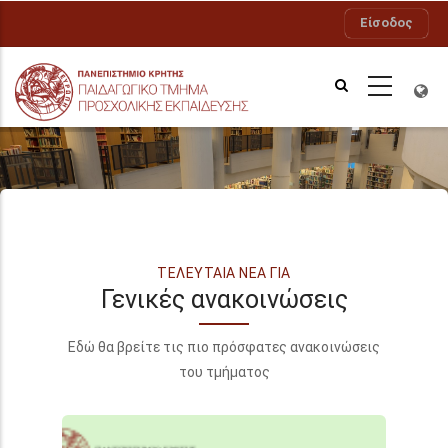
Παράκαμψη
Είσοδος
προς
το
κυρίως
περιεχόμενο
Νέα
ΤΕΛΕΥΤΑΊΑ ΝΈΑ ΓΙΑ
Γενικές ανακοινώσεις
Εδώ θα βρείτε τις πιο πρόσφατες ανακοινώσεις
του τμήματος